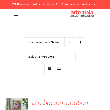
Zum
Willkommen auf arte:mia – Schöner wohnen mit Kunst!
Inhalt
Toggle
springen
Navigation
Startseite
Sortieren nach
Name
Produkte
Zeige
12 Produkte
About
Kontakt
Die blauen Trauben