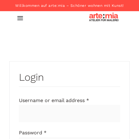
Zum
Willkommen auf arte:mia – Schöner wohnen mit Kunst!
Inhalt
Toggle
springen
Navigation
Startseite
Produkte
Login
About
Kontakt
Username or email address
*
Password
*