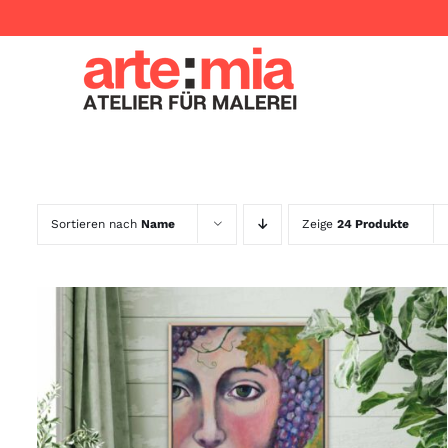
Zum
Inhalt
springen
Sortieren nach
Name
Zeige
24 Produkte