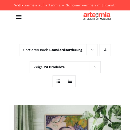
Zum
Willkommen auf arte:mia – Schöner wohnen mit Kunst!
Inhalt
Toggle
springen
Navigation
Startseite
Sortieren nach
Standardsortierung
Produkte
Zeige
24 Produkte
About
Kontakt