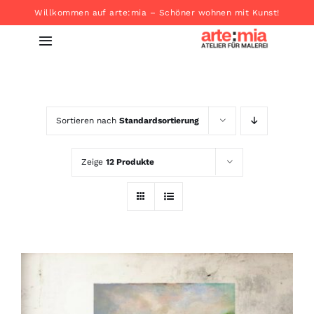
Zum
Willkommen auf arte:mia – Schöner wohnen mit Kunst!
Inhalt
Toggle
springen
Navigation
Startseite
Sortieren nach
Standardsortierung
Produkte
Zeige
12 Produkte
About
Kontakt