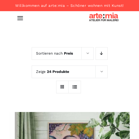
Zum
Willkommen auf arte:mia – Schöner wohnen mit Kunst!
Inhalt
Toggle
springen
Navigation
Startseite
Sortieren nach
Preis
Produkte
Zeige
24 Produkte
About
Kontakt