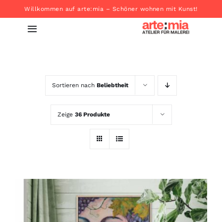
Zum
Willkommen auf arte:mia – Schöner wohnen mit Kunst!
Inhalt
Toggle
springen
Navigation
Startseite
Sortieren nach
Beliebtheit
Produkte
Zeige
36 Produkte
About
Kontakt